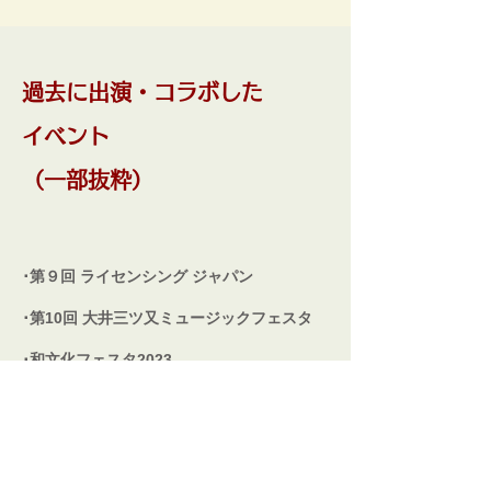
過去に出演・コラボした
イベント
（一部抜粋）
･第９回 ライセンシング ジャパン
･第10回 大井三ツ又ミュージックフェスタ
･和文化フェスタ2023
･しなフェス2022
･WIZ the Xmas Party2022
･
一般社団法人みなと繋がるネットワーク